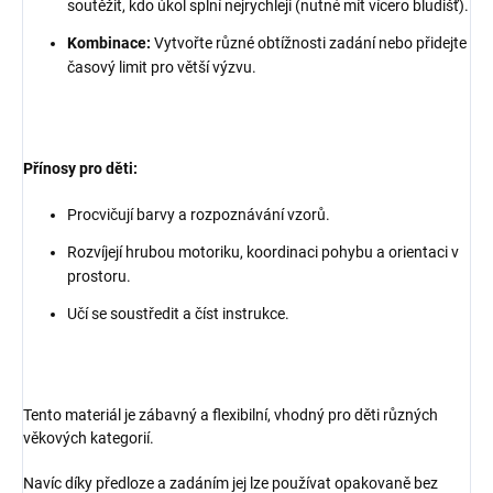
soutěžit, kdo úkol splní nejrychleji (nutné mít vícero bludišť).
Kombinace:
Vytvořte různé obtížnosti zadání nebo přidejte
časový limit pro větší výzvu.
Přínosy pro děti:
Procvičují barvy a rozpoznávání vzorů.
Rozvíjejí hrubou motoriku, koordinaci pohybu a orientaci v
prostoru.
Učí se soustředit a číst instrukce.
Tento materiál je zábavný a flexibilní, vhodný pro děti různých
věkových kategorií.
Navíc díky předloze a zadáním jej lze používat opakovaně bez