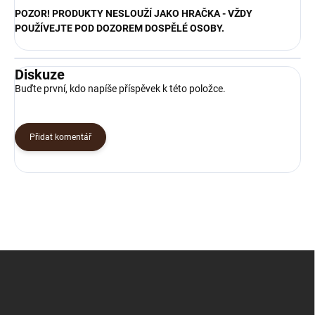
POZOR! PRODUKTY NESLOUŽÍ JAKO HRAČKA - VŽDY
POUŽÍVEJTE POD DOZOREM DOSPĚLÉ OSOBY.
Diskuze
Buďte první, kdo napíše příspěvek k této položce.
Přidat komentář
Z
á
p
a