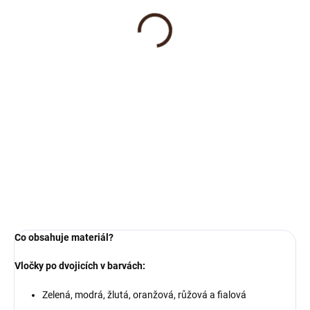
Jógové karty a relaxační
cvičení
120 Kč
od
Detail
Přineste do své třídy více klidu,
radosti z pohybu a zdravých
návyků prostřednictvím souboru
jógové karty a relaxační cvičení.
Děti se hravou formou učí vnímat
své tělo, správně...
Co obsahuje materiál?
Vločky po dvojicích v barvách:
Zelená, modrá, žlutá, oranžová, růžová a fialová