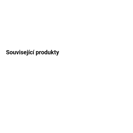
Ilustrace pro naše materiály vytvořila s láskou naše ilustrátorka
Betka - jedinečné jsou tím, že je jinde nenajdete.
DETAILNÍ INFORMACE
ZEPTAT SE
Související produkty
NOVINKA
PDF DO E-MAILU