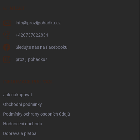
t
í
KONTAKT
info
@
prozijpohadku.cz
+420737822834
Sledujte nás na Facebooku
prozij_pohadku/
INFORMACE PRO VÁS
Jak nakupovat
Obchodní podmínky
Podmínky ochrany osobních údajů
Hodnocení obchodu
Doprava a platba