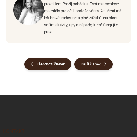
projektem Prožij pohádku. Tvořím smyslové
materiály pro děti, protože věřím, že učení má
být hravé, radostné a plné zážitků. Na blogu
sdílím aktivity, tipy a nápady, které fungují v
praxi.
Předchozí článek
Další článek
Z
á
p
a
t
í
KONTAKT