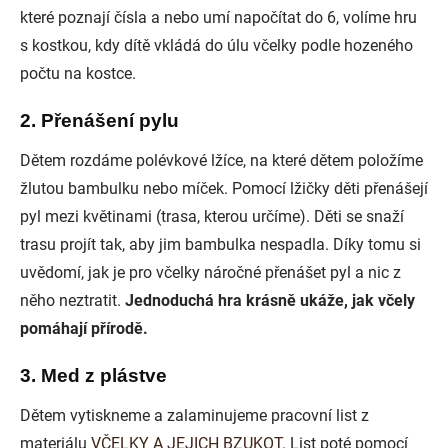
které poznají čísla a nebo umí napočítat do 6, volíme hru
s kostkou, kdy dítě vkládá do úlu včelky podle hozeného
počtu na kostce.
2. Přenášení pylu
Dětem rozdáme polévkové lžíce, na které dětem položíme
žlutou bambulku nebo míček. Pomocí lžičky děti přenášejí
pyl mezi květinami (trasa, kterou určíme). Děti se snaží
trasu projít tak, aby jim bambulka nespadla. Díky tomu si
uvědomí, jak je pro včelky náročné přenášet pyl a nic z
něho neztratit.
Jednoduchá hra krásně ukáže, jak včely
pomáhají přírodě.
3. Med z plástve
Dětem vytiskneme a zalaminujeme pracovní list z
materiálu
VČELKY A JEJICH BZUKOT
. List poté pomocí