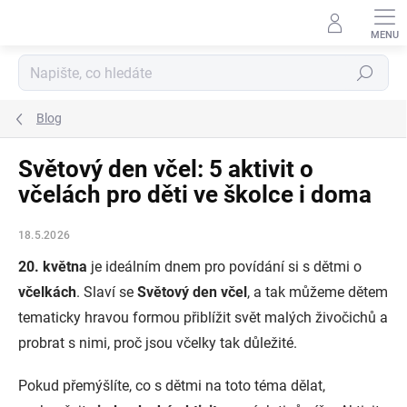
Přejít
na
obsah
Hledat
Blog
Světový den včel: 5 aktivit o
včelách pro děti ve školce i doma
18.5.2026
20. května
je ideálním dnem pro povídání si s dětmi o
včelkách
. Slaví se
Světový den včel
, a tak můžeme dětem
tematicky hravou formou přiblížit svět malých živočichů a
probrat s nimi, proč jsou včelky tak důležité.
Pokud přemýšlíte, co s dětmi na toto téma dělat,