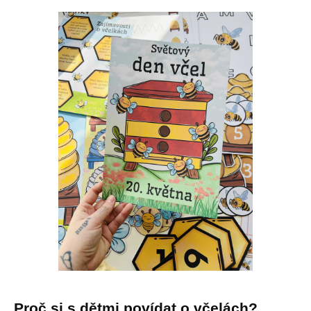
Proč si s dětmi povídat o včelách?