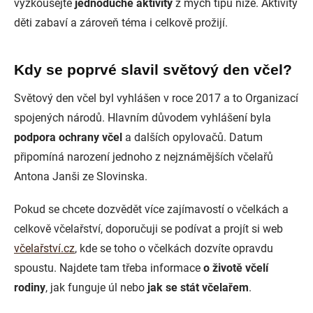
vyzkoušejte
jednoduché aktivity
z mých tipů níže. Aktivity
děti zabaví a zároveň téma i celkově prožijí.
Kdy se poprvé slavil světový den včel?
Světový den včel byl vyhlášen v roce 2017 a to Organizací
spojených národů. Hlavním důvodem vyhlášení byla
podpora ochrany včel
a dalších opylovačů. Datum
připomíná narození jednoho z nejznámějších včelařů
Antona Janši ze Slovinska.
Pokud se chcete dozvědět více zajímavostí o včelkách a
celkově včelařství, doporučuji se podívat a projít si web
včelařství.cz
, kde se toho o včelkách dozvíte opravdu
spoustu. Najdete tam třeba informace
o životě včelí
rodiny
, jak funguje úl nebo
jak se stát včelařem
.