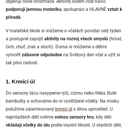
objevují nové informace. Aktivity kolem včel navíc
podporují jemnou motoriku
, spolupráci a HLAVNĚ
vztah k
přírodě
.
V mateřské škole si můžeme o včelách povídat celý týden
a postupně zapojit
aktivity na rozvoj všech smyslů
(hmat,
čich, chuť, zrak a sluch). Doma si můžeme s dětmi
vytvořit
zábavné odpoledne
na Světový den včel a užít si
tak plno radosti.
1. Krmící úl
Do sensory tácu nasypeme rýži, cizrnu nebo třeba žluté
bambulky a schováme do ní vystřižené včelky. Na misku
položíme zalaminovaný
krmící úl
s dírou uprostřed. U
nejmladších dětí volíme
volnou sensory hru
, kdy děti
vkládají včelky do úlu
podle vlastní libosti. U starších dětí,