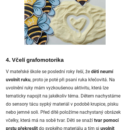
4. Včelí grafomotorika
V mateřské škole se poslední roky řeší, že
děti neumí
uvolnit ruku
, proto je poté při psaní ruka křečovitá. Na
uvolnění ruky mám vyzkoušenou aktivitu, která lze
tematicky napojit na jakékoliv téma. Dětem nachystáme
do sensory tácu sypký materiál v podobě krupice, písku
nebo jemné soli. Před dítě položíme nachystaný obrázek
včelky, která má na sobě tvar. Děti se snaží
tvar pomocí
prstu překreslit
do sypkého materiálu a tím si
uvolnit