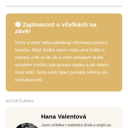
🐝 Zajímavost o včelkách na
závěr
Včely si mezi sebou předávají informace pomocí
tanečku. Když včelka objeví místo plné květin a
nektaru, vrátí se do úlu a svým pohybem ukáže
ostatním včelám, kde potravu najdou a jak daleko
musí letět. Tento včelí tanec pomáhá celému úlu
spolupracovat.
AUTOR ČLÁNKU
Hana Valentová
Jsem učitelka v mateřské škole a stojím za