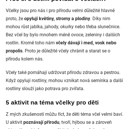
Včelky jsou pro nás i pro přírodu velmi důležité hlavně
proto, že
opylují květiny, stromy a plodiny
. Díky nim
mohou růst jablka, jahody, okurky nebo třeba slunečnice.
Bez včel by bylo mnohem méně ovoce, zeleniny i dalších
rostlin. Kromě toho nám
včely dávají i med, vosk nebo
propolis
. Proto je důležité včely chránit a starat se o
přírodu kolem nás.
Včely také pomáhají udržovat přírodu zdravou a pestrou.
Když opylují rostliny, mohou vznikat nová semínka a další
rostliny slouží jako potrava pro zvířata.
5 aktivit na téma včelky pro děti
Z mých zkušeností můžu říct, že děti téma včel velmi baví.
U aktivit
poznávají přírodu
, tvoří, hýbou se a zároveň