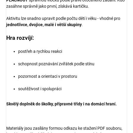
PLÁCNOUT
správnou vločku podle právě otočeného zadání. Kdo
zasáhne správně jako první, získává kartičku.
Aktivitu lze snadno upravit podle počtu dětí i věku - vhodné pro
jednotlivce, dvojice, malé i větší skupiny
.
Hra rozvíjí:
postřeh a rychlou reakci
schopnost poznávání zvířátek podle stínu
pozornost a orientaci v prostoru
soutěživost i spolupráci
Skvělý doplněk do školky, přípravné třídy i na domácí hraní.
Materiály jsou zasílány formou odkazu ke stažení PDF souboru,