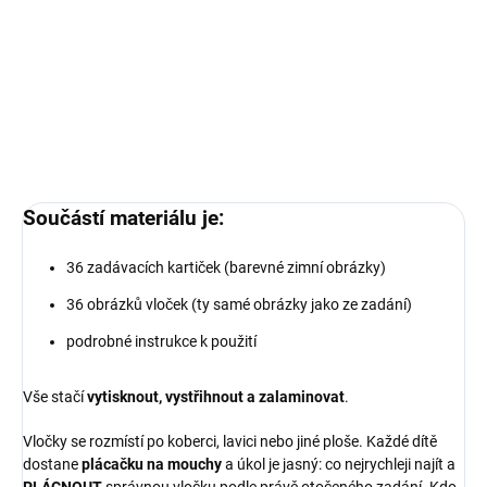
Ilustrace pro naše materiály vytvořila s láskou naše ilustrátorka
Alžbeta Mališková - jedinečné jsou tím, že je jinde nenajdete.
DETAILNÍ INFORMACE
ZEPTAT SE
Součástí materiálu je:
36 zadávacích kartiček (barevné zimní obrázky)
36 obrázků vloček (ty samé obrázky jako ze zadání)
podrobné instrukce k použití
Vše stačí
vytisknout, vystřihnout a zalaminovat
.
Vločky se rozmístí po koberci, lavici nebo jiné ploše. Každé dítě
dostane
plácačku na mouchy
a úkol je jasný: co nejrychleji najít a