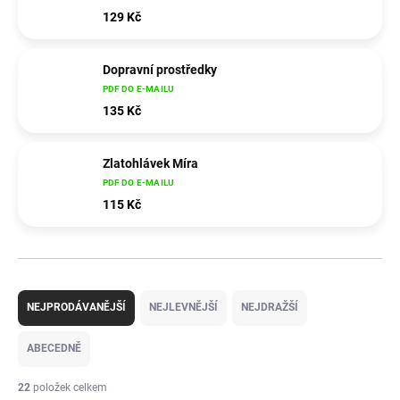
129 Kč
Dopravní prostředky
PDF DO E-MAILU
135 Kč
Zlatohlávek Míra
PDF DO E-MAILU
115 Kč
Ř
a
NEJPRODÁVANĚJŠÍ
NEJLEVNĚJŠÍ
NEJDRAŽŠÍ
z
e
ABECEDNĚ
n
í
22
položek celkem