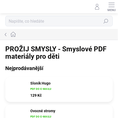
Přejít
na
obsah
Hledat
Domů
PROŽIJ SMYSLY - Smyslové PDF
materiály pro děti
Nejprodávanější
Sloník Hugo
PDF DO E-MAILU
129 Kč
Ovocné stromy
PDF DO E-MAILU