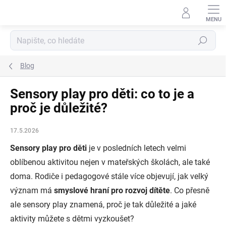
Přejít
na
obsah
Hledat
Blog
Sensory play pro děti: co to je a
proč je důležité?
17.5.2026
Sensory play pro děti
je v posledních letech velmi
oblíbenou aktivitou nejen v mateřských školách, ale také
doma. Rodiče i pedagogové stále více objevují, jak velký
význam má
smyslové hraní pro rozvoj dítěte
. Co přesně
ale sensory play znamená, proč je tak důležité a jaké
aktivity můžete s dětmi vyzkoušet?