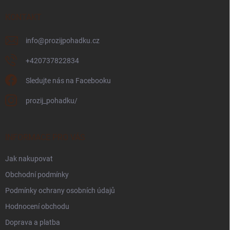
t
í
KONTAKT
info
@
prozijpohadku.cz
+420737822834
Sledujte nás na Facebooku
prozij_pohadku/
INFORMACE PRO VÁS
Jak nakupovat
Obchodní podmínky
Podmínky ochrany osobních údajů
Hodnocení obchodu
Doprava a platba