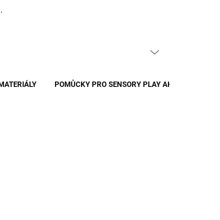
PRÁZDNÝ KOŠÍK
NÁKUPNÍ
KOŠÍK
MATERIÁLY
POMŮCKY PRO SENSORY PLAY AKTIVITY
026
MOŽNOSTI DORUČENÍ
Přidat do košíku