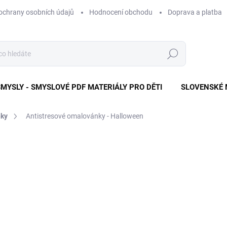
ochrany osobních údajů
Hodnocení obchodu
Doprava a platba
Hledat
SMYSLY - SMYSLOVÉ PDF MATERIÁLY PRO DĚTI
SLOVENSKÉ 
ky
Antistresové omalovánky - Halloween
ní
90 Kč
Měrná
PDF DO E-MAILU
cena:
MŮŽEME DORUČIT DO:
10.8.2
−
+