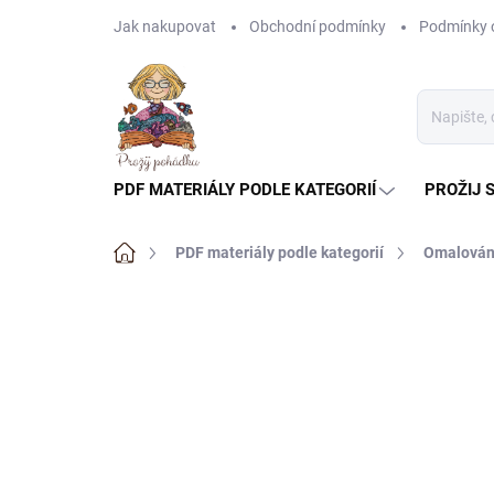
Přejít
Jak nakupovat
Obchodní podmínky
Podmínky 
na
obsah
PDF MATERIÁLY PODLE KATEGORIÍ
PROŽIJ 
Domů
PDF materiály podle kategorií
Omalován
Neohodnoceno
Podrobnosti hodnoce