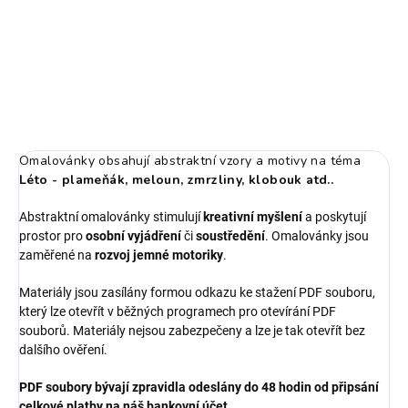
Ilustrace pro naše materiály vytvořila s láskou naše ilustrátorka
Betka - jedinečné jsou tím, že je jinde nenajdete.
DETAILNÍ INFORMACE
ZEPTAT SE
Omalovánky obsahují abstraktní vzory a motivy na téma
Léto - plameňák, meloun, zmrzliny, klobouk atd..
Abstraktní omalovánky stimulují
kreativní myšlení
a poskytují
prostor pro
osobní vyjádření
či
soustředění
. Omalovánky jsou
zaměřené na
rozvoj jemné motoriky
.
Materiály jsou zasílány formou odkazu ke stažení PDF souboru,
který lze otevřít v běžných programech pro otevírání PDF
souborů. Materiály nejsou zabezpečeny a lze je tak otevřít bez
dalšího ověření.
PDF soubory bývají zpravidla odeslány do 48 hodin od připsání
celkové platby na náš bankovní účet.