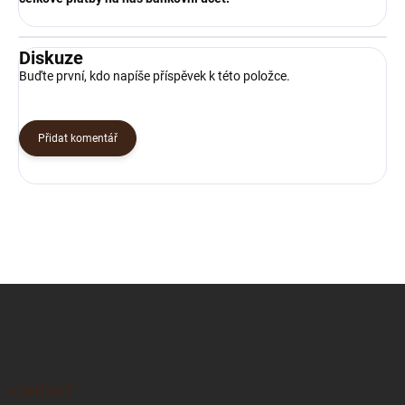
Diskuze
Buďte první, kdo napíše příspěvek k této položce.
Přidat komentář
Z
á
p
a
t
í
KONTAKT