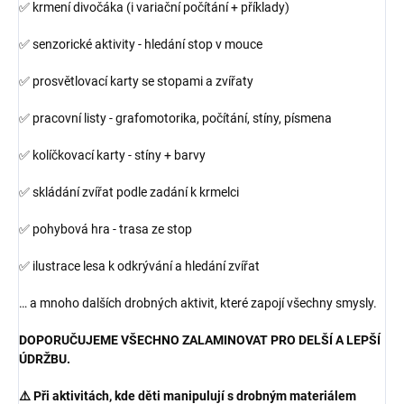
✅ krmení divočáka (i variační počítání + příklady)
✅ senzorické aktivity - hledání stop v mouce
✅ prosvětlovací karty se stopami a zvířaty
✅ pracovní listy - grafomotorika, počítání, stíny, písmena
✅ kolíčkovací karty - stíny + barvy
✅ skládání zvířat podle zadání k krmelci
✅ pohybová hra - trasa ze stop
✅ ilustrace lesa k odkrývání a hledání zvířat
… a mnoho dalších drobných aktivit, které zapojí všechny smysly.
DOPORUČUJEME VŠECHNO ZALAMINOVAT PRO DELŠÍ A LEPŠÍ
ÚDRŽBU.
⚠️ Při aktivitách, kde děti manipulují s drobným materiálem