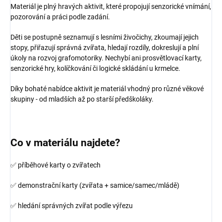
Materiál je plný hravých aktivit, které propojují senzorické vnímání,
pozorování a práci podle zadání.
Děti se postupně seznamují s lesními živočichy, zkoumají jejich
stopy, přiřazují správná zvířata, hledají rozdíly, dokreslují a plní
úkoly na rozvoj grafomotoriky.
Nechybí ani prosvětlovací karty,
senzorické hry, kolíčkování či logické skládání u krmelce.
Díky bohaté nabídce aktivit je materiál vhodný pro různé věkové
skupiny - od mladších až po starší předškoláky.
Co v materiálu najdete?
✅ příběhové karty o zvířatech
✅ demonstrační karty (zvířata + samice/samec/mládě)
✅ hledání správných zvířat podle výřezu