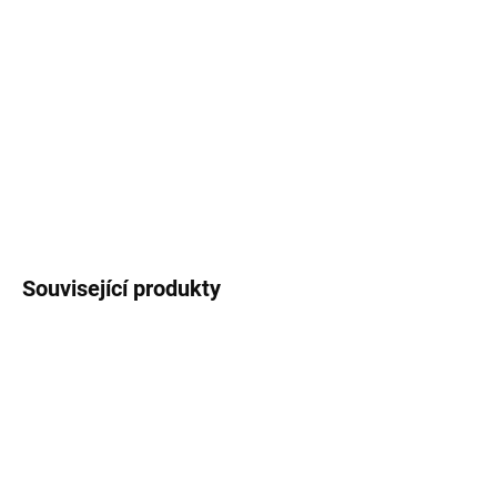
Věkové doporučení
: od 3 let.
Materiál obsahuje 101 stran.
Ilustrace pro naše materiály vytvořila s láskou naše ilustrátorka
Alžbeta Mališková - jedinečné jsou tím, že je jinde nenajdete.
DETAILNÍ INFORMACE
ZEPTAT SE
Související produkty