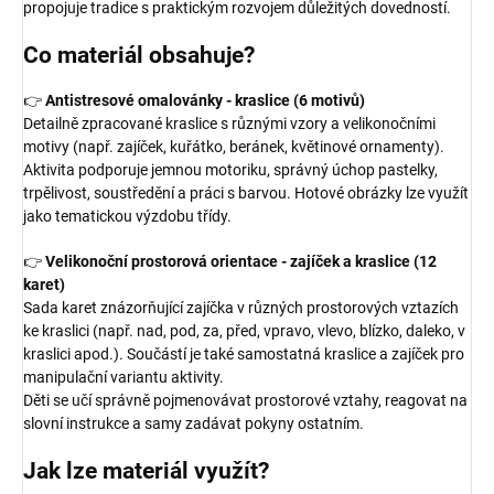
propojuje tradice s praktickým rozvojem důležitých dovedností.
Co materiál obsahuje?
👉
Antistresové omalovánky - kraslice (6 motivů)
Detailně zpracované kraslice s různými vzory a velikonočními
motivy (např. zajíček, kuřátko, beránek, květinové ornamenty).
Aktivita podporuje jemnou motoriku, správný úchop pastelky,
trpělivost, soustředění a práci s barvou. Hotové obrázky lze využít
jako tematickou výzdobu třídy.
👉
Velikonoční prostorová orientace - zajíček a kraslice (12
karet)
Sada karet znázorňující zajíčka v různých prostorových vztazích
ke kraslici (např. nad, pod, za, před, vpravo, vlevo, blízko, daleko, v
kraslici apod.). Součástí je také samostatná kraslice a zajíček pro
manipulační variantu aktivity.
Děti se učí správně pojmenovávat prostorové vztahy, reagovat na
slovní instrukce a samy zadávat pokyny ostatním.
Jak lze materiál využít?