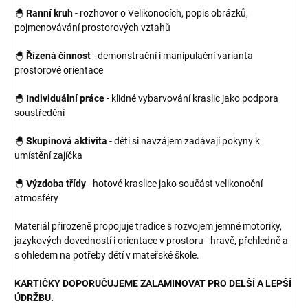
🐣
Ranní kruh
- rozhovor o Velikonocích, popis obrázků,
pojmenovávání prostorových vztahů
🐣
Řízená činnost
- demonstrační i manipulační varianta
prostorové orientace
🐣
Individuální práce
- klidné vybarvování kraslic jako podpora
soustředění
🐣
Skupinová aktivita
- děti si navzájem zadávají pokyny k
umístění zajíčka
🐣
Výzdoba třídy
- hotové kraslice jako součást velikonoční
atmosféry
Materiál přirozeně propojuje tradice s rozvojem jemné motoriky,
jazykových dovedností i orientace v prostoru - hravě, přehledně a
s ohledem na potřeby dětí v mateřské škole.
KARTIČKY DOPORUČUJEME ZALAMINOVAT PRO DELŠÍ A LEPŠÍ
ÚDRŽBU.