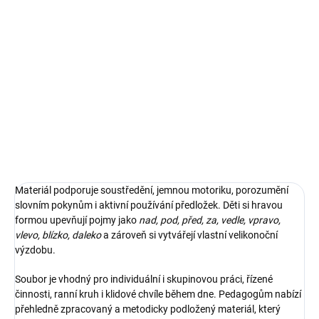
Věkové doporučení
: od 3 let.
Materiál obsahuje 13 stran.
Ilustrace pro naše materiály vytvořila s láskou naše ilustrátorka
Alžbeta Mališková - jedinečné jsou tím, že je jinde nenajdete.
DETAILNÍ INFORMACE
ZEPTAT SE
Materiál podporuje soustředění, jemnou motoriku, porozumění
slovním pokynům i aktivní používání předložek. Děti si hravou
formou upevňují pojmy jako
nad, pod, před, za, vedle, vpravo,
vlevo, blízko, daleko
a zároveň si vytvářejí vlastní velikonoční
výzdobu.
Soubor je vhodný pro individuální i skupinovou práci, řízené
činnosti, ranní kruh i klidové chvíle během dne. Pedagogům nabízí
přehledně zpracovaný a metodicky podložený materiál, který