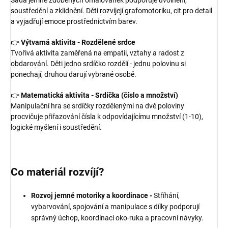
Sada jemně zdobených omalovánek podporuje uvolnění,
soustředění a zklidnění. Děti rozvíjejí grafomotoriku, cit pro detail
a vyjadřují emoce prostřednictvím barev.
👉
Výtvarná aktivita - Rozdělené srdce
Tvořivá aktivita zaměřená na empatii, vztahy a radost z
obdarování. Děti jedno srdíčko rozdělí - jednu polovinu si
ponechají, druhou darují vybrané osobě.
👉
Matematická aktivita - Srdíčka (číslo a množství)
Manipulační hra se srdíčky rozdělenými na dvě poloviny
procvičuje přiřazování čísla k odpovídajícímu množství (1-10),
logické myšlení i soustředění.
Co materiál rozvíjí?
Rozvoj jemné motoriky a koordinace -
Stříhání,
vybarvování, spojování a manipulace s dílky podporují
správný úchop, koordinaci oko-ruka a pracovní návyky.