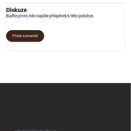
Diskuze
Buďte první, kdo napíše příspěvek k této položce.
Přidat komentář
Z
á
p
a
t
í
KONTAKT