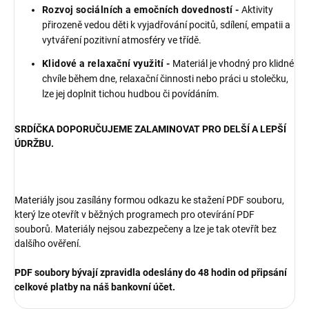
Rozvoj sociálních a emočních dovedností -
Aktivity
přirozeně vedou děti k vyjadřování pocitů, sdílení, empatii a
vytváření pozitivní atmosféry ve třídě.
Klidové a relaxační využití -
Materiál je vhodný pro klidné
chvíle během dne, relaxační činnosti nebo práci u stolečku,
lze jej doplnit tichou hudbou či povídáním.
SRDÍČKA DOPORUČUJEME ZALAMINOVAT PRO DELŠÍ A LEPŠÍ
ÚDRŽBU.
Materiály jsou zasílány formou odkazu ke stažení PDF souboru,
který lze otevřít v běžných programech pro otevírání PDF
souborů. Materiály nejsou zabezpečeny a lze je tak otevřít bez
dalšího ověření.
PDF soubory bývají zpravidla odeslány do 48 hodin od připsání
celkové platby na náš bankovní účet.