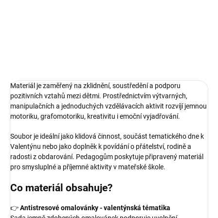
Ilustrace pro naše materiály vytvořila s láskou naše ilustrátorka
Alžbeta Mališková - jedinečné jsou tím, že je jinde nenajdete.
DETAILNÍ INFORMACE
ZEPTAT SE
Materiál je zaměřený na zklidnění, soustředění a podporu
pozitivních vztahů mezi dětmi. Prostřednictvím výtvarných,
manipulačních a jednoduchých vzdělávacích aktivit rozvíjí jemnou
motoriku, grafomotoriku, kreativitu i emoční vyjadřování.
Soubor je ideální jako klidová činnost, součást tematického dne k
Valentýnu nebo jako doplněk k povídání o přátelství, rodině a
radosti z obdarování. Pedagogům poskytuje připravený materiál
pro smysluplné a příjemné aktivity v mateřské škole.
Co materiál obsahuje?
👉
Antistresové omalovánky - valentýnská tématika