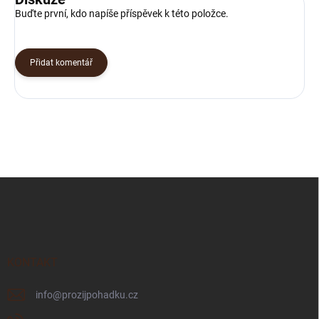
Buďte první, kdo napíše příspěvek k této položce.
Přidat komentář
Z
á
p
a
t
í
KONTAKT
info
@
prozijpohadku.cz