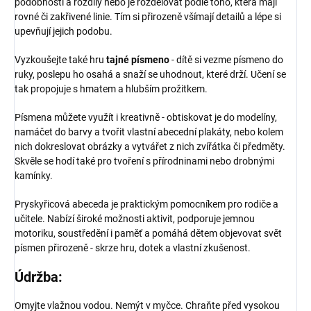
podobnosti a rozdíly nebo je rozdělovat podle toho, která mají
rovné či zakřivené linie. Tím si přirozeně všímají detailů a lépe si
upevňují jejich podobu.
Vyzkoušejte také hru
tajné písmeno
- dítě si vezme písmeno do
ruky, poslepu ho osahá a snaží se uhodnout, které drží. Učení se
tak propojuje s hmatem a hlubším prožitkem.
Písmena můžete využít i kreativně - obtiskovat je do modelíny,
namáčet do barvy a tvořit vlastní abecední plakáty, nebo kolem
nich dokreslovat obrázky a vytvářet z nich zvířátka či předměty.
Skvěle se hodí také pro tvoření s přírodninami nebo drobnými
kamínky.
Pryskyřicová abeceda je praktickým pomocníkem pro rodiče a
učitele. Nabízí široké možnosti aktivit, podporuje jemnou
motoriku, soustředění i paměť a pomáhá dětem objevovat svět
písmen přirozeně - skrze hru, dotek a vlastní zkušenost.
Údržba:
Omyjte vlažnou vodou. Nemýt v myčce. Chraňte před vysokou