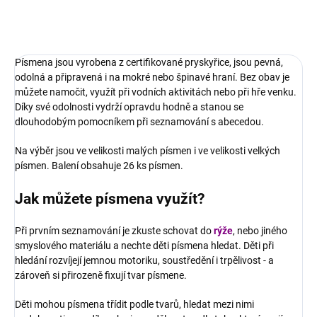
ZEPTAT SE
Písmena jsou vyrobena z certifikované pryskyřice, jsou pevná,
odolná a připravená i na mokré nebo špinavé hraní. Bez obav je
můžete namočit, využít při vodních aktivitách nebo při hře venku.
Díky své odolnosti vydrží opravdu hodně a stanou se
dlouhodobým pomocníkem při seznamování s abecedou.
Na výběr jsou ve velikosti malých písmen i ve velikosti velkých
písmen. Balení obsahuje 26 ks písmen.
Jak můžete písmena využít?
Při prvním seznamování je zkuste schovat do
rýže
, nebo jiného
smyslového materiálu a nechte děti písmena hledat. Děti při
hledání rozvíjejí jemnou motoriku, soustředění i trpělivost - a
zároveň si přirozeně fixují tvar písmene.
Děti mohou písmena třídit podle tvarů, hledat mezi nimi