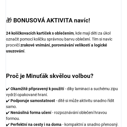
🎁
BONUSOVÁ AKTIVITA navíc!
24 kolíčkovacích kartiček s oblečením
, kde mají děti za úkol
označit pomocí kolíčku správnou barvu oblečení. Tím si navíc
procvičí
zrakové vnímání, porovnávání velikostí a logické
usuzování
.
Proč je Minuťák skvělou volbou?
✔️
Okamžitě připravený k použití
- díky laminaci a suchému zipu
vydrží opakované hraní.
✔️
Podporuje samostatnost
- dítě si může aktivitu snadno řídit
samo.
✔️
Nenásilná forma učení
- rozpoznávání oblečení hravou
formou.
✔️
Perfektní na cesty i na doma
- kompaktní a snadno přenosný.