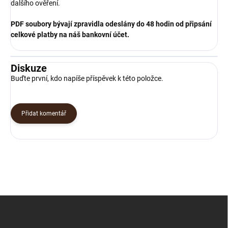
dalšího ověření.
PDF soubory bývají zpravidla odeslány do 48 hodin od připsání
celkové platby na náš bankovní účet.
Diskuze
Buďte první, kdo napíše příspěvek k této položce.
Přidat komentář
Z
á
p