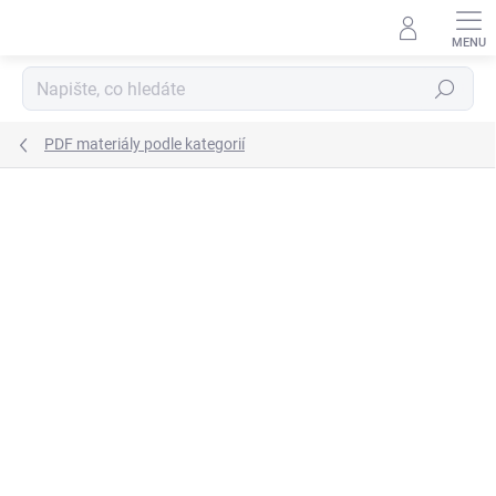
Přejít
na
obsah
Hledat
PDF materiály podle kategorií
Podrobnosti hodnocení
Neohodnoceno