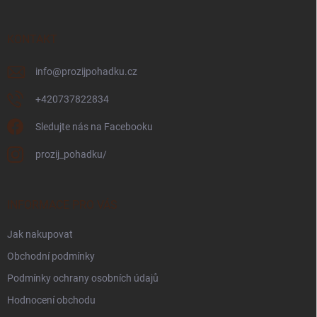
a
t
í
KONTAKT
info
@
prozijpohadku.cz
+420737822834
Sledujte nás na Facebooku
prozij_pohadku/
INFORMACE PRO VÁS
Jak nakupovat
Obchodní podmínky
Podmínky ochrany osobních údajů
Hodnocení obchodu