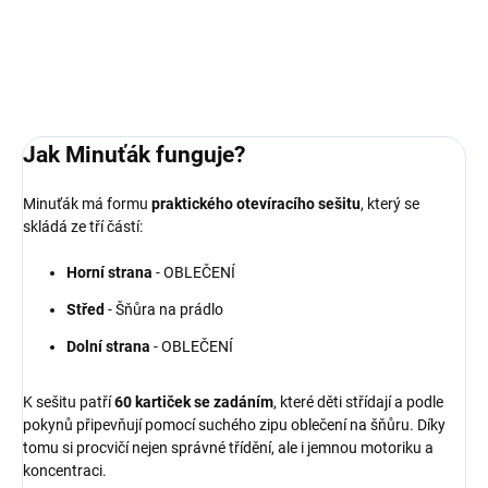
DETAILNÍ INFORMACE
ZEPTAT SE
Jak Minuťák funguje?
Minuťák má formu
praktického otevíracího sešitu
, který se
skládá ze tří částí:
Horní strana
- OBLEČENÍ
Střed
- Šňůra na prádlo
Dolní strana
- OBLEČENÍ
K sešitu patří
60 kartiček se zadáním
, které děti střídají a podle
pokynů připevňují pomocí suchého zipu oblečení na šňůru. Díky
tomu si procvičí nejen správné třídění, ale i jemnou motoriku a
koncentraci.