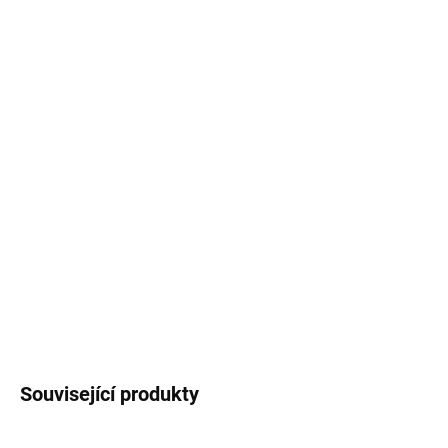
...variantu nápisu?
• PŘEDŠKOLÁK 2026
• PRVŇÁČEK 2026
...doplnit zelenou stuhu?
Za příplatek lze objednat medaili se
zelenou stuhou
.
DETAILNÍ INFORMACE
ZEPTAT SE
Související produkty