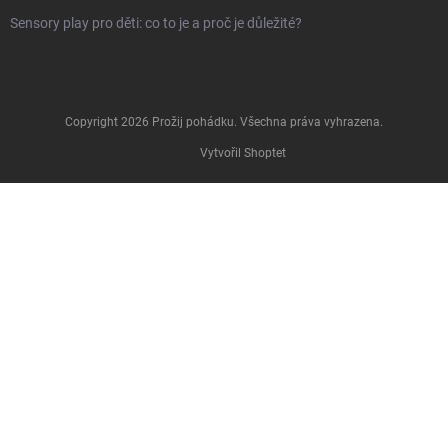
Sensory play pro děti: co to je a proč je důležité?
Copyright 2026
Prožij pohádku
. Všechna práva vyhrazena.
Vytvořil Shoptet