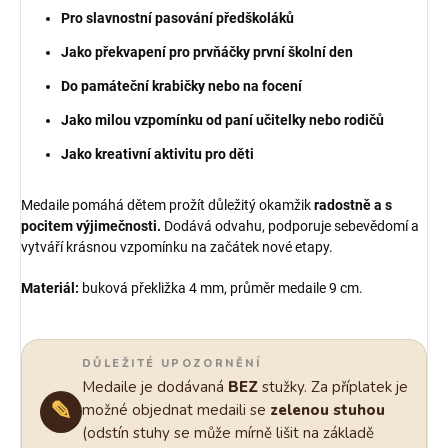
Pro slavnostní pasování předškoláků
Jako překvapení pro prvňáčky první školní den
Do památeční krabičky nebo na focení
Jako milou vzpomínku od paní učitelky nebo rodičů
Jako kreativní aktivitu pro děti
Medaile pomáhá dětem prožít důležitý okamžik
radostně a s
pocitem výjimečnosti.
Dodává odvahu, podporuje sebevědomí a
vytváří krásnou vzpomínku na začátek nové etapy.
Materiál:
buková překližka 4 mm, průměr medaile 9 cm.
DŮLEŽITÉ UPOZORNĚNÍ
Medaile je dodávaná
BEZ
stužky. Za příplatek je
✎
možné objednat medaili se
zelenou stuhou
(odstín stuhy se může mírně lišit na základě