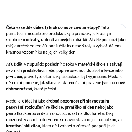
temper a vytvořit si tak...
temper a vytvořit si tak...
Čeká vaše dítě
důležitý krok do nové životní etapy?
Tato
památeční medaile pro předškoláky a prvňáčky je krásným
symbolem
odvahy, radosti a nových začátků.
Skvěle poslouží jako
milý dáreček od rodičů, paní učitelky nebo školy a vytvoří dětem
krásnou vzpomínku na jejich velký den.
Ať už děti vstupují do posledního roku v mateřské škole a stávají
se z nich
předškoláci
, nebo poprvé usednou do školní lavice jako
prvňáčci
, právě tyto okamžiky si zaslouží být výjimečné. Medaile
dětem připomene, jak šikovné, statečné a připravené jsou na
nové
dobrodružství
, které je čeká.
Medaile je ideální jako
drobná pozornost při slavnostním
pasování, rozloučení ve školce, první školní den nebo jako
památka,
kterou si děti mohou schovat na dlouhá léta. Díky
možnosti vlastního dotvoření se navíc stává nejen památkou, ale i
kreativní aktivitou
, která děti zabaví a zároveň podpoří jejich