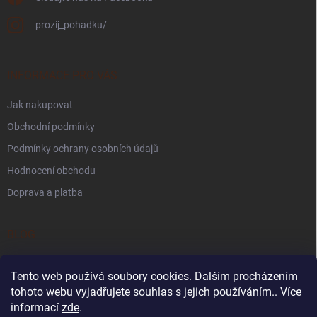
prozij_pohadku/
INFORMACE PRO VÁS
Jak nakupovat
Obchodní podmínky
Podmínky ochrany osobních údajů
Hodnocení obchodu
Doprava a platba
BLOG
Kdy je Den otců 2026? Tipy na tvoření a aktivity pro děti
Tento web používá soubory cookies. Dalším procházením
Světový den včel: 5 aktivit o včelách pro děti ve školce i doma
tohoto webu vyjadřujete souhlas s jejich používáním.. Více
informací
zde
.
Sensory play pro děti: co to je a proč je důležité?