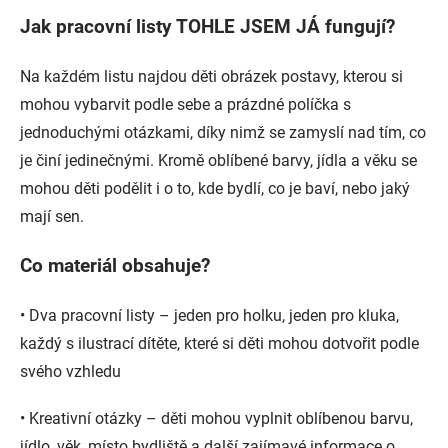
Jak pracovní listy TOHLE JSEM JÁ fungují?
Na každém listu najdou děti obrázek postavy, kterou si
mohou vybarvit podle sebe a prázdné políčka s
jednoduchými otázkami, díky nimž se zamyslí nad tím, co
je činí jedinečnými. Kromě oblíbené barvy, jídla a věku se
mohou děti podělit i o to, kde bydlí, co je baví, nebo jaký
mají sen.
Co materiál obsahuje?
•
Dva pracovní listy
– jeden pro holku, jeden pro kluka,
každý s ilustrací dítěte, které si děti mohou dotvořit podle
svého vzhledu
•
Kreativní otázky
– děti mohou vyplnit oblíbenou barvu,
jídlo, věk, místo bydliště a další zajímavé informace o