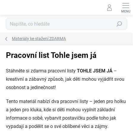
Přejít
na
obsah
Hledat
Materiály ke stažení ZDARMA
Pracovní list Tohle jsem já
Stáhněte si zdarma
pracovní listy
TOHLE JSEM JÁ
–
kreativní a zábavný způsob, jak děti mohou vyjádřit svou
osobnost a jedinečnost!
Tento materiál nabízí
dva pracovní listy
– jeden pro holku
a jeden pro kluka, kde si děti mohou vyplnit základní
informace o sobě, vybarvit postavičku podle toho jak
vypadají a podělit se o své oblíbené věci a zájmy.