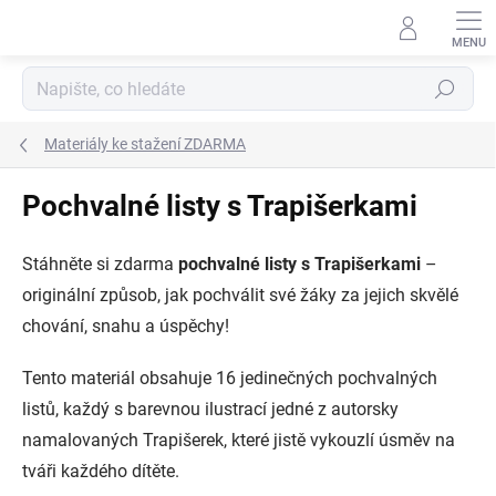
Přejít
na
obsah
Hledat
Materiály ke stažení ZDARMA
Pochvalné listy s Trapišerkami
Stáhněte si zdarma
pochvalné listy s Trapišerkami
–
originální způsob, jak pochválit své žáky za jejich skvělé
chování, snahu a úspěchy!
Tento materiál obsahuje
16 jedinečných pochvalných
listů
, každý s barevnou ilustrací jedné z autorsky
namalovaných Trapišerek, které jistě vykouzlí úsměv na
tváři každého dítěte.