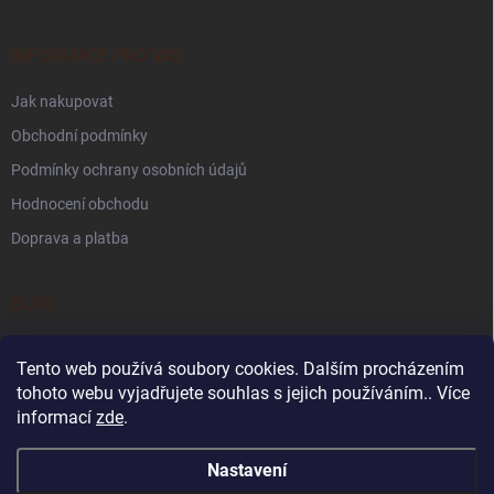
INFORMACE PRO VÁS
Jak nakupovat
Obchodní podmínky
Podmínky ochrany osobních údajů
Hodnocení obchodu
Doprava a platba
BLOG
Kdy je Den otců 2026? Tipy na tvoření a aktivity pro děti
Tento web používá soubory cookies. Dalším procházením
Světový den včel: 5 aktivit o včelách pro děti ve školce i doma
tohoto webu vyjadřujete souhlas s jejich používáním.. Více
informací
zde
.
Sensory play pro děti: co to je a proč je důležité?
Nastavení