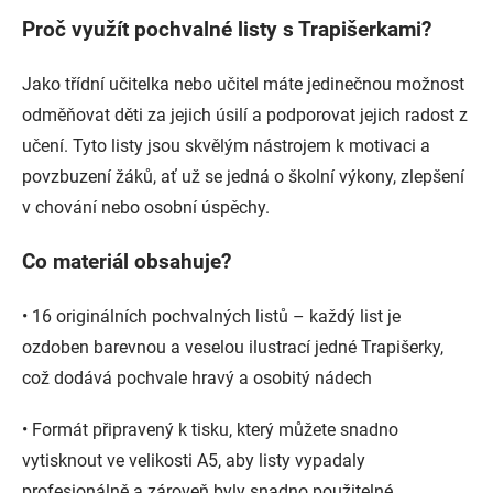
Proč využít pochvalné listy s Trapišerkami?
Jako třídní učitelka nebo učitel máte jedinečnou možnost
odměňovat děti za jejich úsilí a podporovat jejich radost z
učení. Tyto listy jsou skvělým nástrojem k motivaci a
povzbuzení žáků, ať už se jedná o školní výkony, zlepšení
v chování nebo osobní úspěchy.
Co materiál obsahuje?
•
16 originálních pochvalných listů
– každý list je
ozdoben barevnou a veselou ilustrací jedné Trapišerky,
což dodává pochvale hravý a osobitý nádech
•
Formát připravený k tisku
, který můžete snadno
vytisknout ve velikosti A5, aby listy vypadaly
profesionálně a zároveň byly snadno použitelné