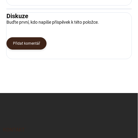
Diskuze
Buďte první, kdo napíše příspěvek k této položce.
Přidat komentář
Z
á
p
a
t
í
KONTAKT