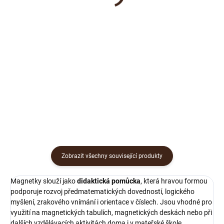
Do košíku
Do košíku
Chcete dětem hravou formou
Chcete dětem hravou formou
pomoci s poznáváním barev a
pomoci s poznáváním
zároveň rozšířit jejich slovní
základních tvarů? Vyzkoušejte
zásobu? Vyzkoušejte didaktické
didaktické magnetky - Tvary.
magnetky - Barvičky. Každá sada
Sada magnetických pomůcek je
obsahuje barevné magnetky s...
určena k procvičování
poznávání,...
Zobrazit všechny související produkty
Magnetky slouží jako
didaktická pomůcka
, která hravou formou
podporuje rozvoj předmatematických dovedností, logického
myšlení, zrakového vnímání i orientace v číslech. Jsou vhodné pro
využití na magnetických tabulích, magnetických deskách nebo při
dalších vzdělávacích aktivitách doma i v mateřské škole.