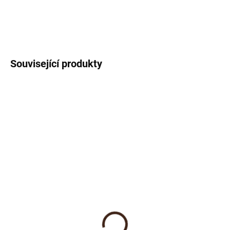
DETAILNÍ INFORMACE
ZEPTAT SE
Související produkty
NOVINKA
NOVINKA
SKLADEM
SKLADEM
(1 KS)
(1 KS)
Magnetky - Barvy
Magnetky - Tvary
1 555 Kč
329 Kč