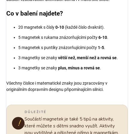
Co v balení najdete?
20 magnetek s čísly
0-10
(každé číslo dvakrát).
5 magnetek s rukama znázorňujícími počty
6-10
.
5 magnetek s puntíky znázorňujícími počty
1-5
.
3 magnetky se znaky
větší než, menší než a rovná se
.
3 magnetky se znaky
plus, mínus a rovná se
.
Všechny číslice i matematické znaky jsou zpracovány v
originálním dopravním designu připomínajícím silnici.
DŮLEŽITÉ
Součástí magnetek je také 5 tipů na aktivity,
!
které můžete s dětmi snadno využít. Aktivity
jsou vytištěné a přiložené přímo k magnetkám.