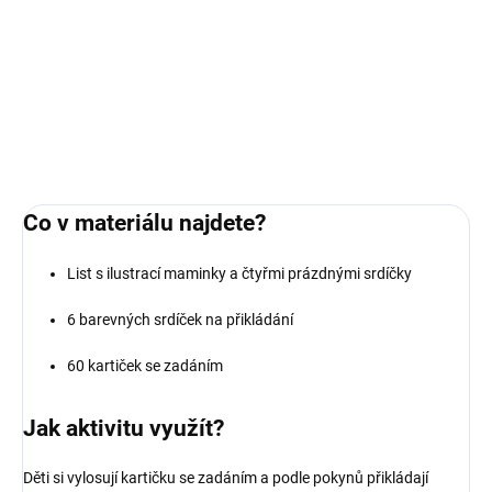
Ilustrace pro naše materiály vytvořila s láskou naše ilustrátorka
Betka - jedinečné jsou tím, že je jinde nenajdete.
DETAILNÍ INFORMACE
ZEPTAT SE
Co v materiálu najdete?
List s ilustrací maminky a čtyřmi prázdnými srdíčky
6 barevných srdíček na přikládání
60 kartiček se zadáním
Jak aktivitu využít?
Děti si vylosují kartičku se zadáním a podle pokynů přikládají