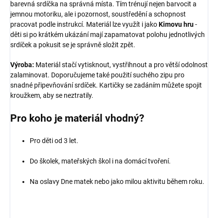
barevná srdíčka na správná místa. Tím trénují nejen barvocit a
jemnou motoriku, ale i pozornost, soustředění a schopnost
pracovat podle instrukcí. Materiál lze využít i jako
Kimovu hru
-
děti si po krátkém ukázání mají zapamatovat polohu jednotlivých
srdíček a pokusit se je správně složit zpět.
Výroba:
Materiál stačí vytisknout, vystřihnout a pro větší odolnost
zalaminovat. Doporučujeme také použití suchého zipu pro
snadné připevňování srdíček. Kartičky se zadáním můžete spojit
kroužkem, aby se neztratily.
Pro koho je materiál vhodný?
Pro děti od 3 let.
Do školek, mateřských škol i na domácí tvoření.
Na oslavy Dne matek nebo jako milou aktivitu během roku.